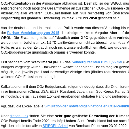
CO
-Konzentration in der Atmosphäre abhängig ist. Deshalb, so der WBGU, müss
2
entsprechend noch mögliche Gesamtmenge an zusätzlichen CO
-Emissionen - d
2
Absenkung aller weiteren CO
-Emissionen auf Null rechtzeitig vor Übersch
2
Begrenzung der globalen Erwärmung um
max. 2 °C bis 2050
geschafft sein.
Von der deutschen und internationalen Politik wurde von diesem Vorschlag bis v
der
Pariser Vereinbarung von 2015
die einzige konkrete Vorgabe. Aber auf de
WBGU: Die Erwärmung solle auf
"deutlich unter 2 °C gegenüber dem vorindu
werden, um
möglichst max. 1,5 °C an Erwärmung
nicht zu überschreiten (das Ma
Rolle, es war zu der Zeit auch noch nicht wissenschaftlich ermittelt, wie groß ein
CO
-Budgetgrenze grundsätzlich organisiert werden könnte.
2
Erst nachdem vom
Weltklimarat
(IPCC) das
Sondergutachten zum 1,5°-Ziel
(Glo
Budgets vorgelegt wurde - inzwischen weltweit anerkannt - ist es möglich gew
möglich, die jeweils pro Land notwendige Abfolge sich jährlich reduzierender
weiteren CO
-Emissionen mehr gibt.
2
Kalkulationen mit dem CO
-Budgetansatz zeigen
eindeutig
, dass die Orientier
2
ihrer Emissionen (China, USA, EU27, Russland, Japan, Iran, Süd-Korea, Kanad, Sau
es möglich, die sich aus dem 1.5°-Ziel ergebenden globalen Handlungsanforder
Vgl. dazu die Excel-Tabelle
Simulation der notwendigen nationalen CO
-Redukti
2
Über
diesen Link
finden Sie eine
sehr gute grafische Darstellung der Klimas
CO
-Budget bereits Ende 2021 erschöpft haben. Auch Deutschland hat nur noch 
2
Vgl. den sehr informativen
SPIEGEL-Artikel
von Bernhard Pötter vom 23.01.2022.